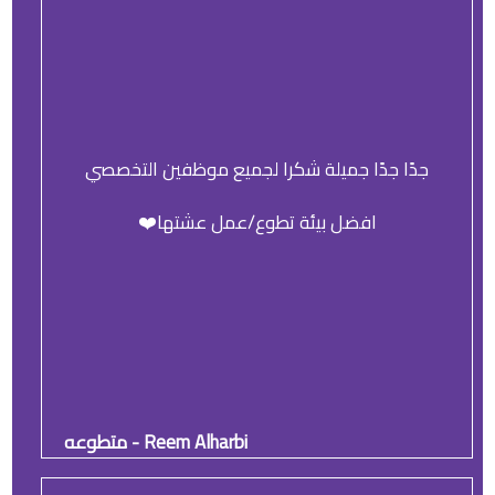
جدًا جدًا جميلة شكرا لجميع موظفين التخصصي
افضل بيئة تطوع/عمل عشتها❤️
Reem Alharbi - متطوعه