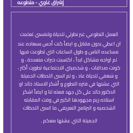
إشراق غاوي - متطوعه
العمل التطوعي غير نظرتي للحياة ولنفسي تعلمت
ان اعطي بدون مقابل و ايضاً كنت أحس بسعاده عند
مساعده الناس و طول الساعات التي تطوعت فيها
لم اواجه مشاكل ابداً ، اكتسبت خبرات متعددة ، و
كونت صداقات ، و شخصيتي الاجتماعية تطورت أكثر ،
و شغفي للحياة عاد ، و لم انسى اللحظات الجميلة
التي عشتها في فتره التطوع و أشكر الاستاذ خالد او
الدكتور خالد على كل جهد فعله لنا و ايضاً اشكر
استاذه ريم مجهودها الكبير في وقت المقابله
الشخصيه و البرنامج التعريفي ما انسى اللحظات
الجميلة اللتي عشتها معكم .